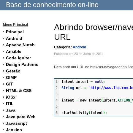
Base de conhecimento on-line
Menu Principal
Abrindo browser/nav
Principal
URL
Android
Apache Nutch
Categoria:
Android
Ansible
Publicado em 23 de Julho de 2011
Code Igniter
Design Patterns
Para abrir um URL no browser/navegador do Andro
Gestão
GIMP
1

Intent intent 
=
null
;
GIT
2

String
 url 
=
"http://www.fhu.com.b
HTML & CSS
3

iOSx
4

intent 
=
new
 Intent
(
Intent.
ACTION_
ITIL
5

Java
startActivity
(
intent
)
;
Java para Web
Javascript
Jenkins