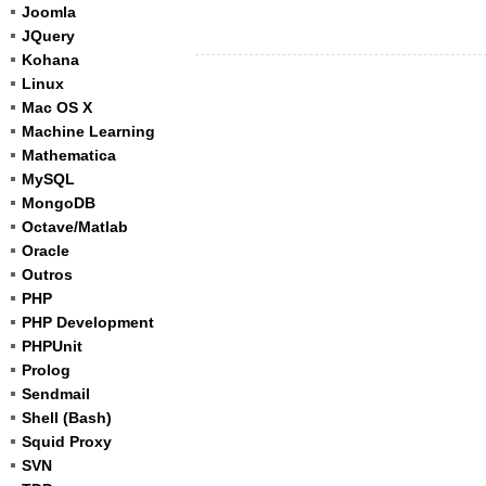
Joomla
JQuery
Kohana
Linux
Mac OS X
Machine Learning
Mathematica
MySQL
MongoDB
Octave/Matlab
Oracle
Outros
PHP
PHP Development
PHPUnit
Prolog
Sendmail
Shell (Bash)
Squid Proxy
SVN