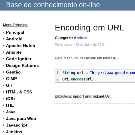
Base de conhecimento on-line
Menu Principal
Encoding em URL
Principal
Categoria:
Android
Android
Publicado em 23 de Julho de 2011
Apache Nutch
Ansible
Para fazer um url encode em uma URL:
Code Igniter
Design Patterns
Gestão
1

String
 url 
=
"http://www.google.co
GIMP
Uri.
encode
(
url
)
;
GIT
HTML & CSS
Biblioteca:
import android.net.Uri;
iOSx
ITIL
Java
Java para Web
Javascript
Jenkins