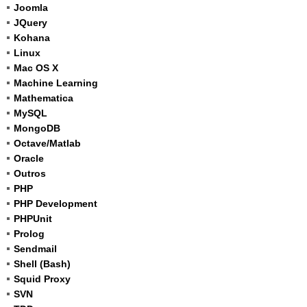
Joomla
JQuery
Kohana
Linux
Mac OS X
Machine Learning
Mathematica
MySQL
MongoDB
Octave/Matlab
Oracle
Outros
PHP
PHP Development
PHPUnit
Prolog
Sendmail
Shell (Bash)
Squid Proxy
SVN