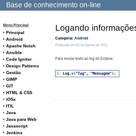
Base de conhecimento on-line
Menu Principal
Logando informações
Principal
Categoria:
Android
Android
Publicado em 02 de Agosto de 2011
Apache Nutch
Ansible
Para enviar texto ao log do Eclipse:
Code Igniter
Design Patterns
Gestão
Log.
v
(
"Tag"
, 
"Mensagem"
)
;
GIMP
GIT
HTML & CSS
iOSx
ITIL
Java
Java para Web
Javascript
Jenkins