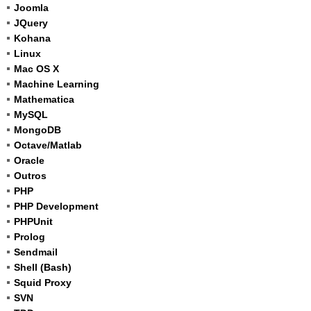
Joomla
JQuery
Kohana
Linux
Mac OS X
Machine Learning
Mathematica
MySQL
MongoDB
Octave/Matlab
Oracle
Outros
PHP
PHP Development
PHPUnit
Prolog
Sendmail
Shell (Bash)
Squid Proxy
SVN