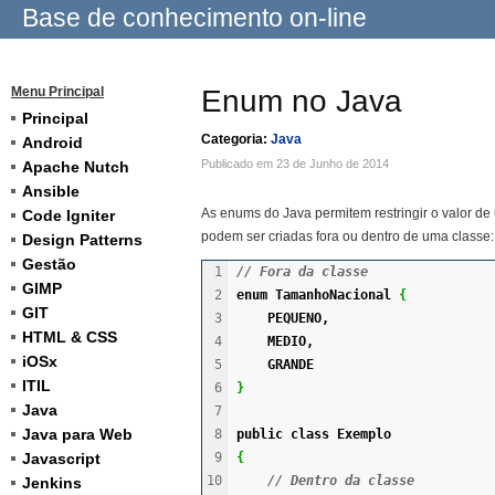
Base de conhecimento on-line
Menu Principal
Enum no Java
Principal
Categoria:
Java
Android
Publicado em 23 de Junho de 2014
Apache Nutch
Ansible
As enums do Java permitem restringir o valor de 
Code Igniter
podem ser criadas fora ou dentro de uma classe:
Design Patterns
Gestão
1

// Fora da classe
GIMP
2

enum
 TamanhoNacional 
{
GIT
3

    PEQUENO,
HTML & CSS
4

    MEDIO,
iOSx
5

    GRANDE
ITIL
6

}
Java
7

Java para Web
8

public
class
 Exemplo 
Javascript
9

{
10

// Dentro da classe
Jenkins