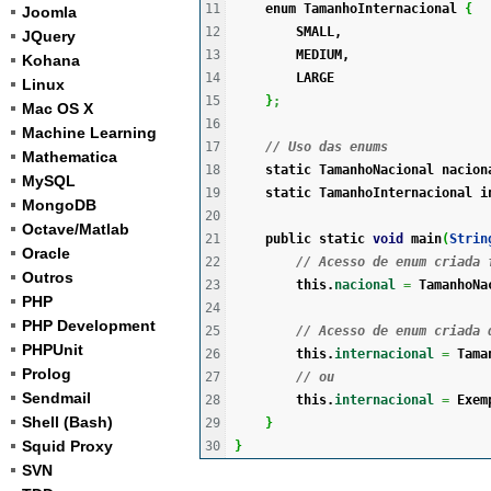
11

enum
 TamanhoInternacional 
{
Joomla
12

        SMALL,
JQuery
13

        MEDIUM,
Kohana
14

        LARGE
Linux
15

}
;
Mac OS X
16

Machine Learning
17

// Uso das enums   
Mathematica
18

static
 TamanhoNacional nacion
MySQL
19

static
 TamanhoInternacional i
MongoDB
20

Octave/Matlab
21

public
static
void
 main
(
Strin
Oracle
22

// Acesso de enum criada 
Outros
23

this
.
nacional
=
 TamanhoNa
PHP
24

PHP Development
25

// Acesso de enum criada 
PHPUnit
26

this
.
internacional
=
 Tama
Prolog
27

// ou
Sendmail
28

this
.
internacional
=
 Exem
Shell (Bash)
29

}
Squid Proxy
}
SVN