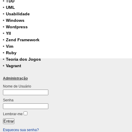
TDD
UML
Usabilidade
Windows
Wordpress
YII
Zend Framework
Vim
Ruby
Teoria dos Jogos
Vagrant
Administração
Nome de Usuário
Senha
Lembrar-me
Esqueceu sua senha?