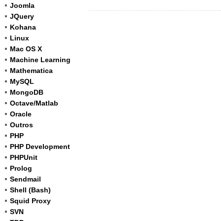
Joomla
JQuery
Kohana
Linux
Mac OS X
Machine Learning
Mathematica
MySQL
MongoDB
Octave/Matlab
Oracle
Outros
PHP
PHP Development
PHPUnit
Prolog
Sendmail
Shell (Bash)
Squid Proxy
SVN