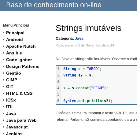
Base de conhecimento on-line
Menu Principal
Strings imutáveis
Principal
Categoria:
Java
Android
Publicado em 03 de Novembro de 2014
Apache Nutch
Ansible
No Java as strings são imutáveis. Observe o cód
Code Igniter
Design Patterns
1

String
 s 
=
"ABCD"
;
Gestão
2

String
 s2 
=
 s
;
GIMP
3

GIT
4

s 
=
 s.
concat
(
"EFGH"
)
;
HTML & CSS
5

iOSx
System
.
out
.
println
(
s2
)
;
ITIL
Java
O código acima irá imprimir o texto "ABCD". Isto 
retorna. Portanto, s2 continua apontando para a s
Java para Web
Javascript
Jenkins