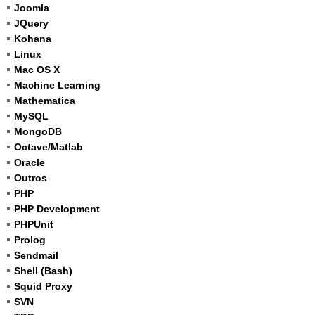
Joomla
JQuery
Kohana
Linux
Mac OS X
Machine Learning
Mathematica
MySQL
MongoDB
Octave/Matlab
Oracle
Outros
PHP
PHP Development
PHPUnit
Prolog
Sendmail
Shell (Bash)
Squid Proxy
SVN