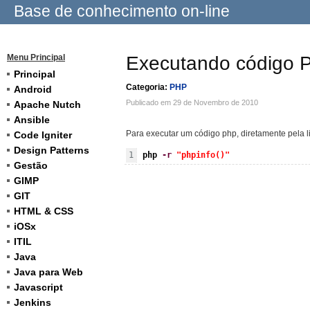
Base de conhecimento on-line
Menu Principal
Executando código 
Principal
Categoria:
PHP
Android
Publicado em 29 de Novembro de 2010
Apache Nutch
Ansible
Para executar um código php, diretamente pela l
Code Igniter
Design Patterns
php 
-r
"phpinfo()"
Gestão
GIMP
GIT
HTML & CSS
iOSx
ITIL
Java
Java para Web
Javascript
Jenkins