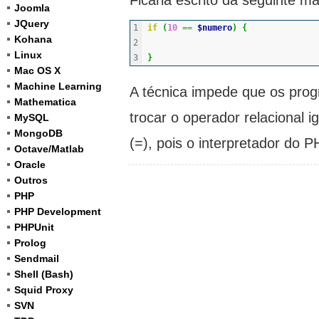
Ficaria escrito da seguinte m
Joomla
JQuery
1

if
(
10
==
$numero
)
{
Kohana
2

Linux
}
Mac OS X
Machine Learning
A técnica impede que os pro
Mathematica
trocar o operador relacional i
MySQL
MongoDB
(=), pois o interpretador do 
Octave/Matlab
Oracle
Outros
PHP
PHP Development
PHPUnit
Prolog
Sendmail
Shell (Bash)
Squid Proxy
SVN