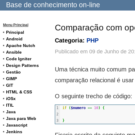
Base de conhecimento on-line
Menu Principal
Comparação com ope
Principal
Android
Categoria:
PHP
Apache Nutch
Publicado em 09 de Junho de 20
Ansible
Code Igniter
Design Patterns
Uma técnica muito comum par
Gestão
GIMP
comparação relacional é usar
GIT
HTML & CSS
O seguinte trecho de código:
iOSx
ITIL
1

if
(
$numero
==
10
)
{
Java
2

Java para Web
}
Javascript
Jenkins