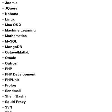
Joomla
JQuery
Kohana
Linux
Mac OS X
Machine Learning
Mathematica
MySQL
MongoDB
Octave/Matlab
Oracle
Outros
PHP
PHP Development
PHPUnit
Prolog
Sendmail
Shell (Bash)
Squid Proxy
SVN