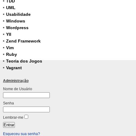
TDD
UML
Usabilidade
Windows
Wordpress
YII
Zend Framework
Vim
Ruby
Teoria dos Jogos
Vagrant
Administração
Nome de Usuário
Senha
Lembrar-me
Esqueceu sua senha?