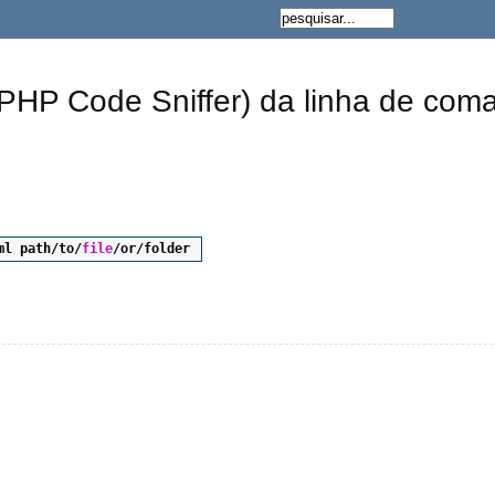
HP Code Sniffer) da linha de com
ml path
/
to
/
file
/
or
/
folder