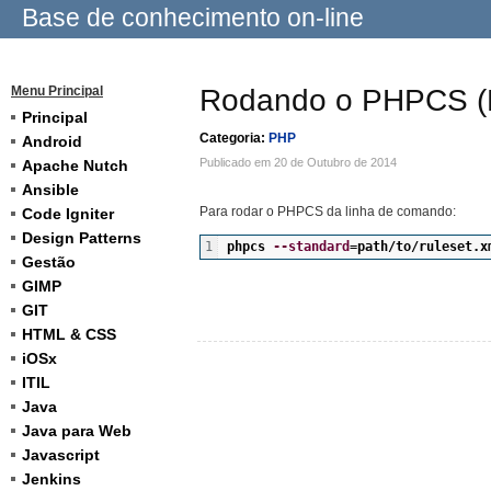
Base de conhecimento on-line
Menu Principal
Rodando o PHPCS (P
Principal
Categoria:
PHP
Android
Publicado em 20 de Outubro de 2014
Apache Nutch
Ansible
Para rodar o PHPCS da linha de comando:
Code Igniter
Design Patterns
phpcs 
--standard
=path
/
to
/
ruleset.x
Gestão
GIMP
GIT
HTML & CSS
iOSx
ITIL
Java
Java para Web
Javascript
Jenkins