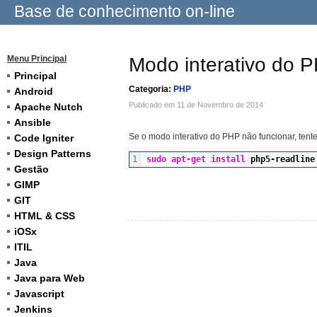
Base de conhecimento on-line
Menu Principal
Modo interativo do 
Principal
Categoria:
PHP
Android
Publicado em 11 de Novembro de 2014
Apache Nutch
Ansible
Se o modo interativo do PHP não funcionar, tente
Code Igniter
Design Patterns
sudo
apt-get
install
 php5-readline
Gestão
GIMP
GIT
HTML & CSS
iOSx
ITIL
Java
Java para Web
Javascript
Jenkins