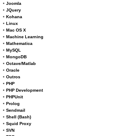
Joomla
JQuery
Kohana
Linux
Mac OS X
Machine Learning
Mathematica
MySQL
MongoDB
Octave/Matlab
Oracle
Outros
PHP
PHP Development
PHPUnit
Prolog
Sendmail
Shell (Bash)
Squid Proxy
SVN